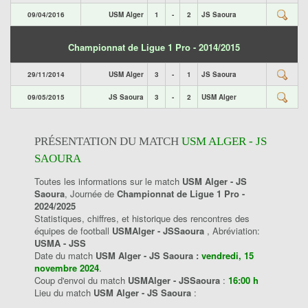
09/04/2016
USM Alger
1
-
2
JS Saoura
Championnat de Ligue 1 Pro - 2014/2015
29/11/2014
USM Alger
3
-
1
JS Saoura
09/05/2015
JS Saoura
3
-
2
USM Alger
PRÉSENTATION DU MATCH
USM ALGER - JS
SAOURA
Toutes les informations sur le match
USM Alger - JS
Saoura
, Journée de
Championnat de Ligue 1 Pro -
2024/2025
Statistiques, chiffres, et historique des rencontres des
équipes de football
USMAlger - JSSaoura
, Abréviation:
USMA - JSS
Date du match
USM Alger - JS Saoura :
vendredi, 15
novembre 2024
.
Coup d'envoi du match
USMAlger - JSSaoura
:
16:00 h
Lieu du match
USM Alger - JS Saoura
: