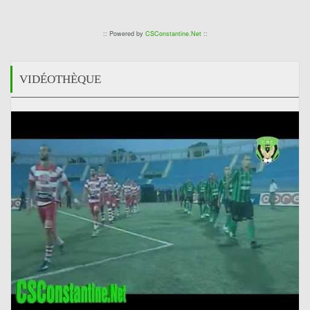
:: Powered by
CSConstantine.Net
::
VIDÉOTHÈQUE