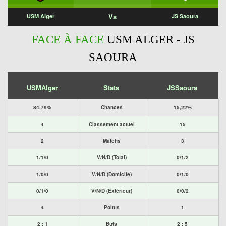
Vs
USM Alger
JS Saoura
FACE À FACE
USM ALGER - JS
SAOURA
USMAlger
Stats
JSSaoura
84,79%
Chances
15,22%
4
Classement actuel
15
2
Matchs
3
1/1/0
V/N/D (Total)
0/1/2
1/0/0
V/N/D (Domicile)
0/1/0
0/1/0
V/N/D (Extérieur)
0/0/2
4
Points
1
2 : 1
Buts
2 : 5