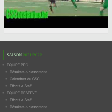
SAISON
2021/2022
ÉQUIPE PRO
Résultats & classement
Calendrier du CSC
Effectif & Staff
ÉQUIPE RÉSERVE
Effectif & Staff
Résultats & classement