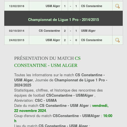
12/02/2016
USM Alger
1
-
1
CS Constantine
Championnat de Ligue 1 Pro - 2014/2015
02/10/2014
CS Constantine
2
-
1
USM Alger
24/02/2015
USM Alger
2
-
0
CS Constantine
PRÉSENTATION DU MATCH
CS
CONSTANTINE - USM ALGER
Toutes les informations sur le match
CS Constantine -
USM Alger
, Journée de
Championnat de Ligue 1 Pro -
2024/2025
Statistiques, chiffres, et historique des rencontres des
équipes de football
CSConstantine - USMAlger
,
Abréviation:
CSC - USMA
Date du match
CS Constantine - USM Alger :
vendredi,
22 novembre 2024
.
Coup d'envoi du match
CSConstantine - USMAlger
:
16:00
h
Lieu du match
CS Constantine - USM Alger
: