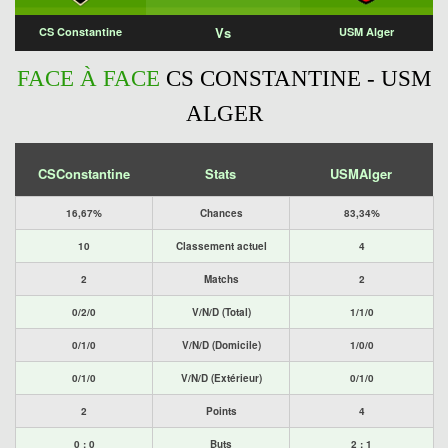
Vs
CS Constantine
USM Alger
FACE À FACE
CS CONSTANTINE - USM
ALGER
CSConstantine
Stats
USMAlger
16,67%
Chances
83,34%
10
Classement actuel
4
2
Matchs
2
0/2/0
V/N/D (Total)
1/1/0
0/1/0
V/N/D (Domicile)
1/0/0
0/1/0
V/N/D (Extérieur)
0/1/0
2
Points
4
0 : 0
Buts
2 : 1