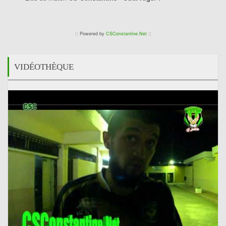
:: Powered by
CSConstantine.Net
::
VIDÉOTHÈQUE