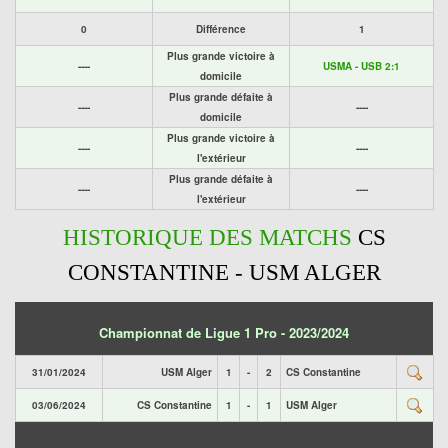
0
Différence
1
Plus grande victoire à
----
USMA - USB 2:1
domicile
Plus grande défaite à
----
----
domicile
Plus grande victoire à
----
----
l'extérieur
Plus grande défaite à
----
----
l'extérieur
HISTORIQUE DES MATCHS
CS
CONSTANTINE - USM ALGER
Championnat de Ligue 1 Pro - 2023/2024
31/01/2024
USM Alger
1
-
2
CS Constantine
03/06/2024
CS Constantine
1
-
1
USM Alger