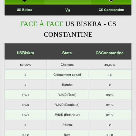
Vs
US Biskra
CS Constantine
FACE À FACE
US BISKRA - CS
CONSTANTINE
USBiskra
Stats
CSConstantine
50,00%
Chances
50,00%
8
Classement actuel
10
2
Matchs
2
1/0/1
V/N/D (Total)
0/2/0
0/0/0
V/N/D (Domicile)
0/1/0
1/0/1
V/N/D (Extérieur)
0/1/0
3
Points
2
2 : 2
Buts
0 : 0