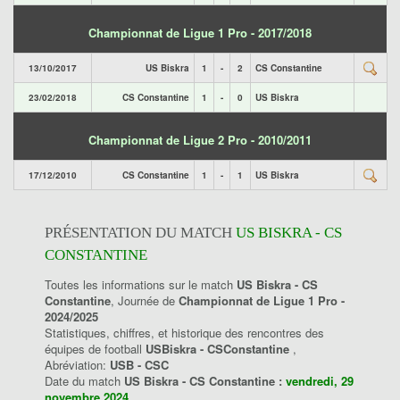
Championnat de Ligue 1 Pro - 2017/2018
13/10/2017
US Biskra
1
-
2
CS Constantine
23/02/2018
CS Constantine
1
-
0
US Biskra
Championnat de Ligue 2 Pro - 2010/2011
17/12/2010
CS Constantine
1
-
1
US Biskra
PRÉSENTATION DU MATCH
US BISKRA - CS
CONSTANTINE
Toutes les informations sur le match
US Biskra - CS
Constantine
, Journée de
Championnat de Ligue 1 Pro -
2024/2025
Statistiques, chiffres, et historique des rencontres des
équipes de football
USBiskra - CSConstantine
,
Abréviation:
USB - CSC
Date du match
US Biskra - CS Constantine :
vendredi, 29
novembre 2024
.