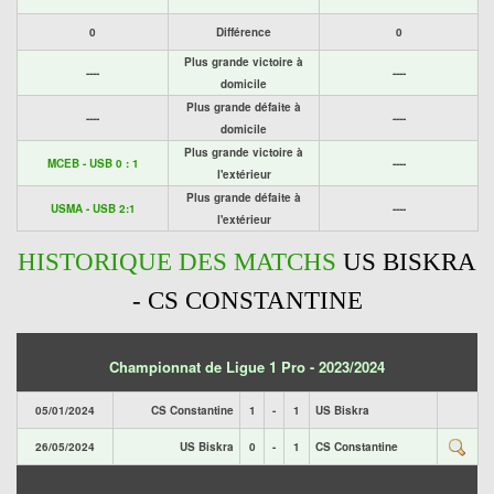
0
Différence
0
Plus grande victoire à
----
----
domicile
Plus grande défaite à
----
----
domicile
Plus grande victoire à
MCEB - USB 0 : 1
----
l'extérieur
Plus grande défaite à
USMA - USB 2:1
----
l'extérieur
HISTORIQUE DES MATCHS
US BISKRA
- CS CONSTANTINE
Championnat de Ligue 1 Pro - 2023/2024
05/01/2024
CS Constantine
1
-
1
US Biskra
26/05/2024
US Biskra
0
-
1
CS Constantine