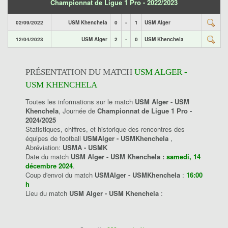
Championnat de Ligue 1 Pro - 2022/2023
02/09/2022
USM Khenchela
0
-
1
USM Alger
12/04/2023
USM Alger
2
-
0
USM Khenchela
PRÉSENTATION DU MATCH
USM ALGER -
USM KHENCHELA
Toutes les informations sur le match
USM Alger - USM
Khenchela
, Journée de
Championnat de Ligue 1 Pro -
2024/2025
Statistiques, chiffres, et historique des rencontres des
équipes de football
USMAlger - USMKhenchela
,
Abréviation:
USMA - USMK
Date du match
USM Alger - USM Khenchela :
samedi, 14
décembre 2024
.
Coup d'envoi du match
USMAlger - USMKhenchela
:
16:00
h
Lieu du match
USM Alger - USM Khenchela
: