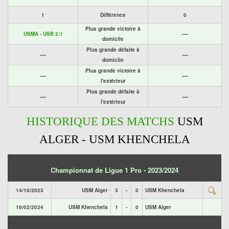
1
Différence
0
Plus grande victoire à
USMA - USB 2:1
----
domicile
Plus grande défaite à
----
----
domicile
Plus grande victoire à
----
----
l'extérieur
Plus grande défaite à
----
----
l'extérieur
HISTORIQUE DES MATCHS
USM
ALGER - USM KHENCHELA
Championnat de Ligue 1 Pro - 2023/2024
14/10/2023
USM Alger
3
-
0
USM Khenchela
16/02/2024
USM Khenchela
1
-
0
USM Alger