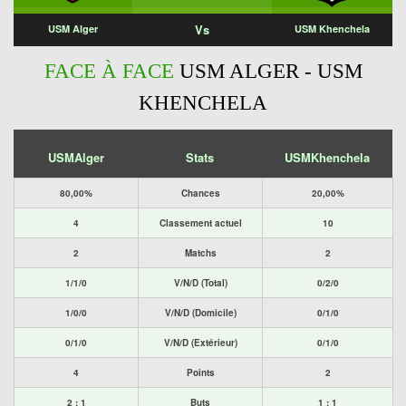
Vs
USM Alger
USM Khenchela
FACE À FACE
USM ALGER - USM
KHENCHELA
USMAlger
Stats
USMKhenchela
80,00%
Chances
20,00%
4
Classement actuel
10
2
Matchs
2
1/1/0
V/N/D (Total)
0/2/0
1/0/0
V/N/D (Domicile)
0/1/0
0/1/0
V/N/D (Extérieur)
0/1/0
4
Points
2
2 : 1
Buts
1 : 1