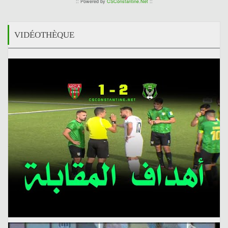
:: Powered by
CSConstantine.Net
::
VIDÉOTHÈQUE