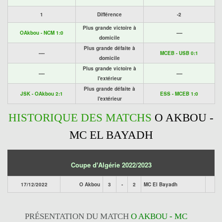
1
Différence
-2
Plus grande victoire à
OAkbou - NCM 1:0
----
domicile
Plus grande défaite à
----
MCEB - USB 0:1
domicile
Plus grande victoire à
----
----
l'extérieur
Plus grande défaite à
JSK - OAkbou 2:1
ESS - MCEB 1:0
l'extérieur
HISTORIQUE DES MATCHS
O AKBOU -
MC EL BAYADH
Coupe d'Algérie 2022/2023
17/12/2022
O Akbou
3
-
2
MC El Bayadh
PRÉSENTATION DU MATCH
O AKBOU - MC