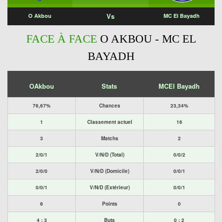
Vs
O Akbou
MC El Bayadh
FACE À FACE
O AKBOU - MC EL
BAYADH
OAkbou
Stats
MCEl Bayadh
76,67%
Chances
23,34%
1
Classement actuel
16
3
Matchs
2
2/0/1
V/N/D (Total)
0/0/2
2/0/0
V/N/D (Domicile)
0/0/1
0/0/1
V/N/D (Extérieur)
0/0/1
6
Points
0
4 : 3
Buts
0 : 2