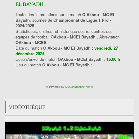
EL BAYADH
Toutes les informations sur le match
O Akbou - MC El
Bayadh
, Journée de
Championnat de Ligue 1 Pro -
2024/2025
Statistiques, chiffres, et historique des rencontres des
équipes de football
OAkbou - MCEl Bayadh
, Abréviation:
OAkbou - MCEB
Date du match
O Akbou - MC El Bayadh :
vendredi, 27
décembre 2024
.
Coup d'envoi du match
OAkbou - MCEl Bayadh
:
16:00 h
Lieu du match
O Akbou - MC El Bayadh
:
:: Powered by
CSConstantine.Net
::
VIDÉOTHÈQUE