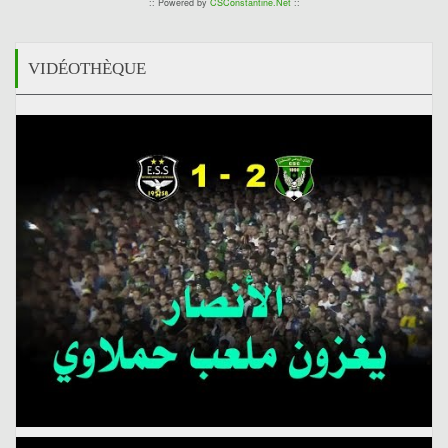
:: Powered by
CSConstantine.Net
::
VIDÉOTHÈQUE