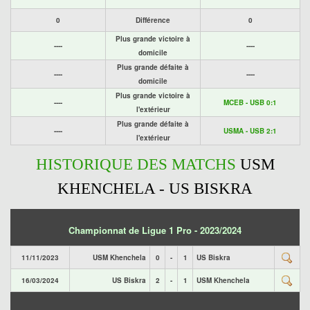
0
Différence
0
Plus grande victoire à
----
----
domicile
Plus grande défaite à
----
----
domicile
Plus grande victoire à
----
MCEB - USB 0:1
l'extérieur
Plus grande défaite à
----
USMA - USB 2:1
l'extérieur
HISTORIQUE DES MATCHS
USM
KHENCHELA - US BISKRA
Championnat de Ligue 1 Pro - 2023/2024
11/11/2023
USM Khenchela
0
-
1
US Biskra
16/03/2024
US Biskra
2
-
1
USM Khenchela