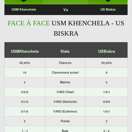
Vs
USM Khenchela
US Biskra
FACE À FACE
USM KHENCHELA - US
BISKRA
USMKhenchela
Stats
USBiskra
50,00%
Chances
50,00%
10
Classement actuel
8
2
Matchs
2
0/2/0
V/N/D (Total)
1/0/1
0/1/0
V/N/D (Domicile)
0/0/0
0/1/0
V/N/D (Extérieur)
1/0/1
2
Points
3
1 : 1
Buts
2 : 2