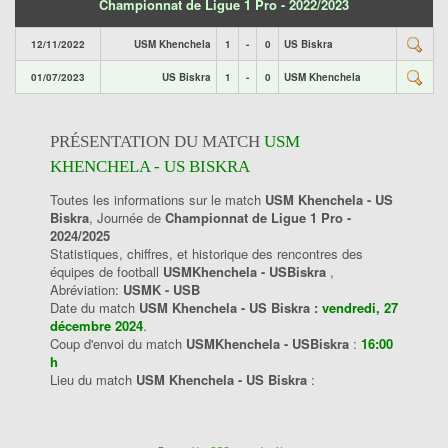
Championnat de Ligue 1 Pro - 2022/2023
12/11/2022
USM Khenchela
1
-
0
US Biskra
01/07/2023
US Biskra
1
-
0
USM Khenchela
PRÉSENTATION DU MATCH
USM
KHENCHELA - US BISKRA
Toutes les informations sur le match
USM Khenchela - US
Biskra
, Journée de
Championnat de Ligue 1 Pro -
2024/2025
Statistiques, chiffres, et historique des rencontres des
équipes de football
USMKhenchela - USBiskra
,
Abréviation:
USMK - USB
Date du match
USM Khenchela - US Biskra :
vendredi, 27
décembre 2024
.
Coup d'envoi du match
USMKhenchela - USBiskra
:
16:00
h
Lieu du match
USM Khenchela - US Biskra
: