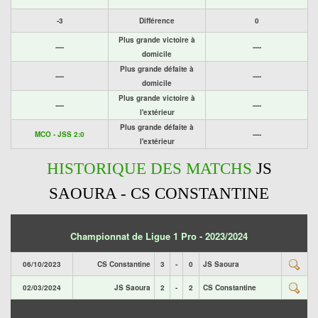
-3
Différence
0
Plus grande victoire à
----
----
domicile
Plus grande défaite à
----
----
domicile
Plus grande victoire à
----
----
l'extérieur
Plus grande défaite à
MCO - JSS 2:0
----
l'extérieur
HISTORIQUE DES MATCHS
JS
SAOURA - CS CONSTANTINE
Championnat de Ligue 1 Pro - 2023/2024
06/10/2023
CS Constantine
3
-
0
JS Saoura
02/03/2024
JS Saoura
2
-
2
CS Constantine