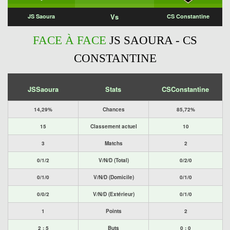
Vs
JS Saoura
CS Constantine
FACE À FACE
JS SAOURA - CS
CONSTANTINE
JSSaoura
Stats
CSConstantine
14,29%
Chances
85,72%
15
Classement actuel
10
3
Matchs
2
0/1/2
V/N/D (Total)
0/2/0
0/1/0
V/N/D (Domicile)
0/1/0
0/0/2
V/N/D (Extérieur)
0/1/0
1
Points
2
2 : 5
Buts
0 : 0