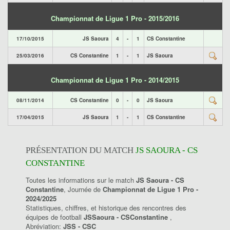
Championnat de Ligue 1 Pro - 2015/2016
17/10/2015
JS Saoura
4
-
1
CS Constantine
25/03/2016
CS Constantine
1
-
1
JS Saoura
Championnat de Ligue 1 Pro - 2014/2015
08/11/2014
CS Constantine
0
-
0
JS Saoura
17/04/2015
JS Saoura
1
-
1
CS Constantine
PRÉSENTATION DU MATCH
JS SAOURA - CS
CONSTANTINE
Toutes les informations sur le match
JS Saoura - CS
Constantine
, Journée de
Championnat de Ligue 1 Pro -
2024/2025
Statistiques, chiffres, et historique des rencontres des
équipes de football
JSSaoura - CSConstantine
,
Abréviation:
JSS - CSC