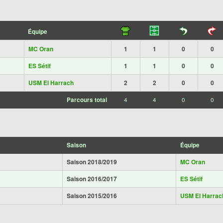
Équipe
MC Oran
1
1
0
0
ES Sétif
1
1
0
0
USM El Harrach
2
2
0
0
Parcours total
4
4
0
0
Saison
Équipe
Saison 2018/2019
MC Oran
Saison 2016/2017
ES Sétif
Saison 2015/2016
USM El Harrac