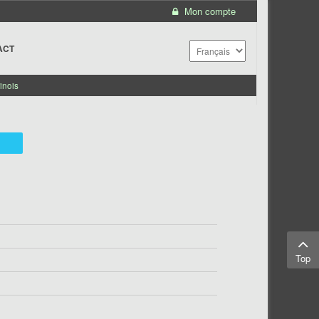
Mon compte
ACT
inois
Top