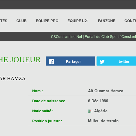
ITÉS
CLUB
ÉQUIPE PRO
ÉQUIPE U21
FANZONE
CONT
CSConstantine.Net | Portail du Club Sportif Constant
CHE JOUEUR
Partager
twitter
AR HAMZA
Ait Ouamar Hamza
Nom :
6 Déc 1986
Date de naissance
Algérie
Nationalité :
Milieu de terrain
Position joueur :