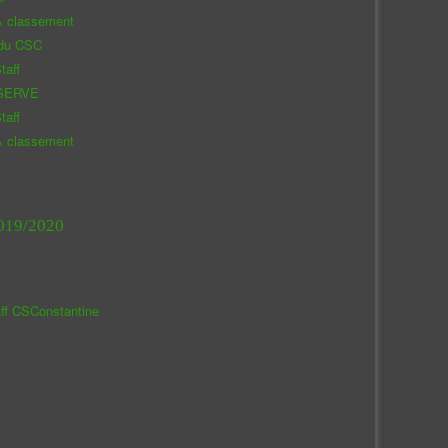
& classement
 du CSC
taff
SERVE
taff
& classement
019/2020
aff CSConstantine