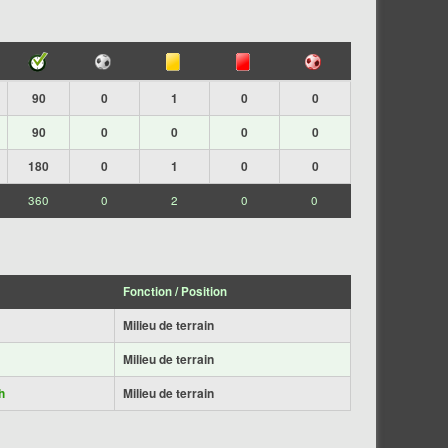
90
0
1
0
0
90
0
0
0
0
180
0
1
0
0
360
0
2
0
0
Fonction / Position
Milieu de terrain
Milieu de terrain
h
Milieu de terrain