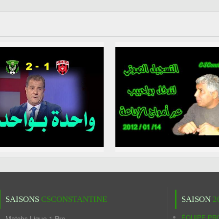
SAISONS
CSCONSTANTINE
SAISON
2
ÉQUIPE PR
Matchs Ligue 1 Pro