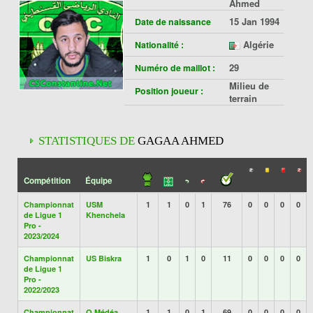
Ahmed
15 Jan 1994
Date de naissance
Algérie
Nationalité :
29
Numéro de maillot :
Milieu de
Position joueur :
terrain
STATISTIQUES DE
GAGAA AHMED
Compétition
Équipe
Championnat
USM
1
1
0
1
76
0
0
0
0
de Ligue 1
Khenchela
Pro -
2023/2024
Championnat
US Biskra
1
0
1
0
11
0
0
0
0
de Ligue 1
Pro -
2022/2023
Championnat
O Médéa
1
1
0
1
69
0
0
0
0