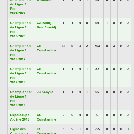
de Ligue 1
Pro -
2021/2022
Championnat
CA Bordj
1
1
0
0
90
1
0
0
0
de Ligue 1
Bou Arreridj
Pro -
2019/2020
Championnat
CS
12
9
3
2
793
0
3
0
0
de Ligue 1
Constantine
Pro -
2018/2019
Championnat
CS
1
1
0
1
82
0
0
0
0
de Ligue 1
Constantine
Pro -
2017/2018
Championnat
JS Kabylie
1
1
0
1
66
0
0
0
0
de Ligue 1
Pro -
2015/2016
Supercoupe
CS
0
0
0
0
0
0
0
0
0
Algérie 2018
Constantine
Ligue des
CS
3
2
1
0
225
0
0
0
0
Champions
Constantine