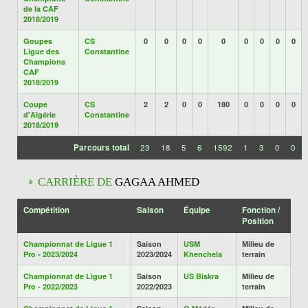
de la CAF
2018/2019
Goupes
CS
0
0
0
0
0
0
0
0
0
Ligue des
Constantine
Champions
CAF
2018/2019
Coupe
CS
2
2
0
0
180
0
0
0
0
d'Algérie
Constantine
2018/2019
Parcours total
23
18
5
6
1592
1
3
0
0
CARRIÈRE DE
GAGAA AHMED
Compétition
Saison
Équipe
Fonction /
Position
Championnat de Ligue 1
Saison
USM
Milieu de
Pro - 2023/2024
2023/2024
Khenchela
terrain
Championnat de Ligue 1
Saison
US Biskra
Milieu de
Pro - 2022/2023
2022/2023
terrain