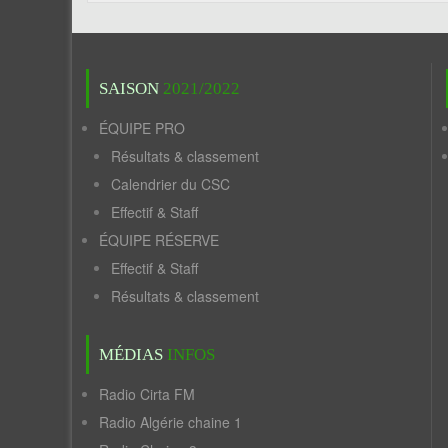
SAISON
2021/2022
ÉQUIPE PRO
Résultats & classement
Calendrier du CSC
Effectif & Staff
ÉQUIPE RÉSERVE
Effectif & Staff
Résultats & classement
MÉDIAS
INFOS
Radio Cirta FM
Radio Algérie chaine 1