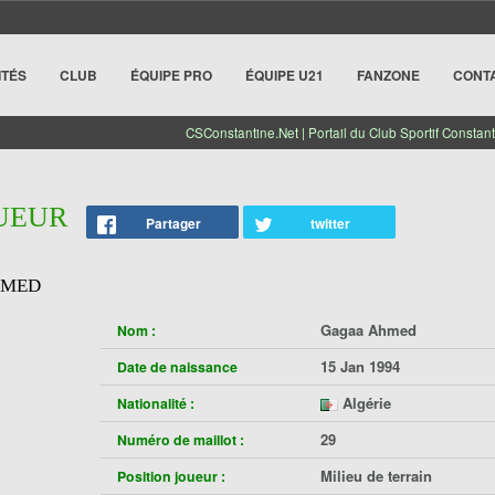
ITÉS
CLUB
ÉQUIPE PRO
ÉQUIPE U21
FANZONE
CONT
CSConstantine.Net | Portail du Club Sportif Constant
OUEUR
Partager
twitter
HMED
Gagaa Ahmed
Nom :
15 Jan 1994
Date de naissance
Algérie
Nationalité :
29
Numéro de maillot :
Milieu de terrain
Position joueur :