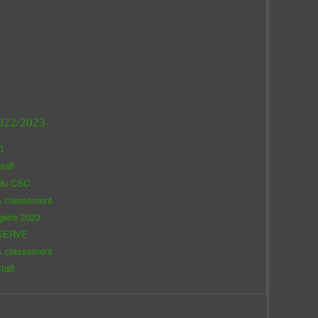
022/2023
O
taff
 du CSC
& classement
gérie 2023
SERVE
& classement
taff