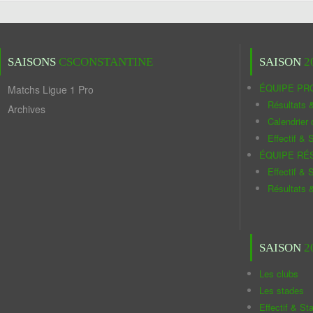
SAISONS
CSCONSTANTINE
SAISON
2
ÉQUIPE PR
Matchs Ligue 1 Pro
Résultats 
Archives
Calendrier
Effectif & S
ÉQUIPE RÉ
Effectif & S
Résultats 
SAISON
2
Les clubs
Les stades
Effectif & St