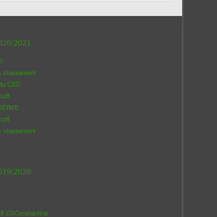
020/2021
O
& classement
 du CSC
taff
SERVE
taff
& classement
019/2020
aff CSConstantine