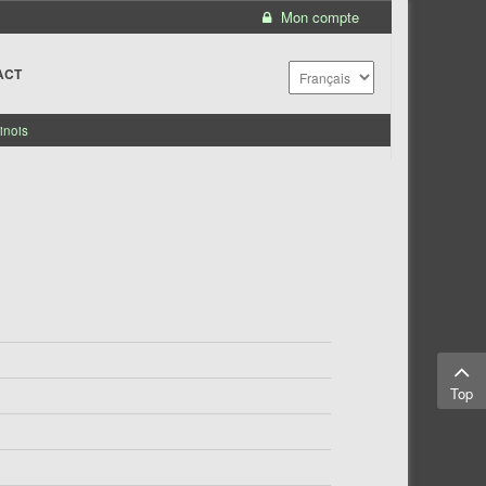
Mon compte
ACT
inois
Top