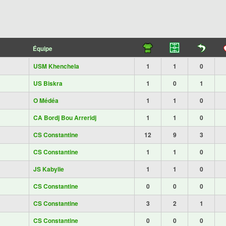
Équipe
USM Khenchela
1
1
0
US Biskra
1
0
1
O Médéa
1
1
0
CA Bordj Bou Arreridj
1
1
0
CS Constantine
12
9
3
CS Constantine
1
1
0
JS Kabylie
1
1
0
CS Constantine
0
0
0
CS Constantine
3
2
1
CS Constantine
0
0
0