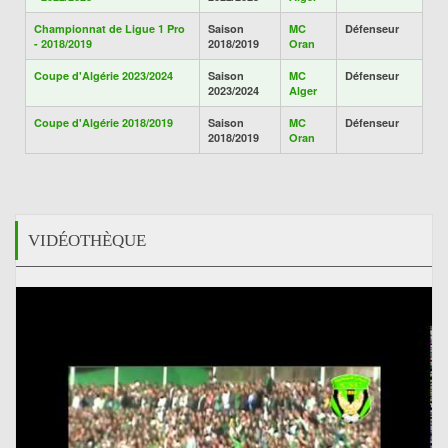
Championnat de Ligue 1 Pro
Saison
MC
Défenseur
- 2018/2019
2018/2019
Oran
Coupe d'Algérie 2023/2024
Saison
MC
Défenseur
2023/2024
Alger
Coupe d'Algérie 2018/2019
Saison
MC
Défenseur
2018/2019
Oran
VIDÉOTHÈQUE