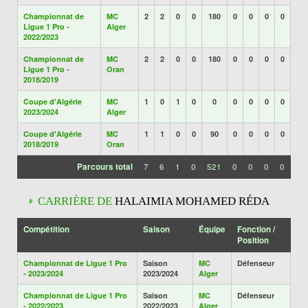
Championnat de
MC
2
2
0
0
180
0
0
0
0
Ligue 1 Pro -
Alger
2022/2023
Championnat de
MC
2
2
0
0
180
0
0
0
0
Ligue 1 Pro -
Oran
2018/2019
Coupe d'Algérie
MC
1
0
1
0
0
0
0
0
0
2023/2024
Alger
Coupe d'Algérie
MC
1
1
0
0
90
0
0
0
0
2018/2019
Oran
Parcours total
7
6
1
0
521
0
0
0
0
CARRIÈRE DE
HALAIMIA MOHAMED RÉDA
Compétition
Saison
Équipe
Fonction /
Position
Championnat de Ligue 1 Pro
Saison
MC
Défenseur
- 2023/2024
2023/2024
Alger
Championnat de Ligue 1 Pro
Saison
MC
Défenseur
- 2022/2023
2022/2023
Alger