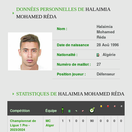
DONNÉES PERSONNELLES DE
HALAIMIA
MOHAMED RÉDA
Halaimia
Nom :
Mohamed
Réda
28 Aoû 1996
Date de naissance
Algérie
Nationalité :
27
Numéro de maillot :
Défenseur
Position joueur :
STATISTIQUES DE
HALAIMIA MOHAMED RÉDA
Compétition
Équipe
Championnat de
MC
1
1
0
0
90
0
0
0
0
Ligue 1 Pro -
Alger
2023/2024