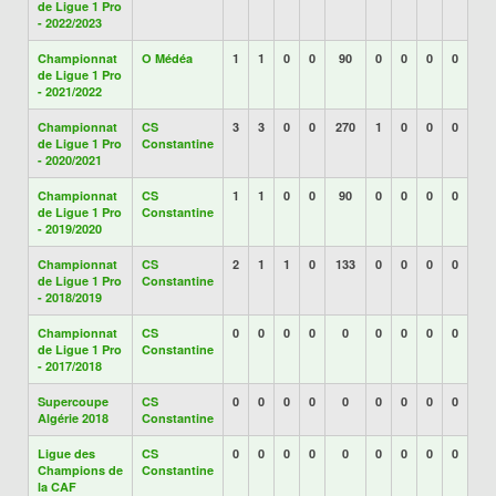
de Ligue 1 Pro
- 2022/2023
Championnat
O Médéa
1
1
0
0
90
0
0
0
0
de Ligue 1 Pro
- 2021/2022
Championnat
CS
3
3
0
0
270
1
0
0
0
de Ligue 1 Pro
Constantine
- 2020/2021
Championnat
CS
1
1
0
0
90
0
0
0
0
de Ligue 1 Pro
Constantine
- 2019/2020
Championnat
CS
2
1
1
0
133
0
0
0
0
de Ligue 1 Pro
Constantine
- 2018/2019
Championnat
CS
0
0
0
0
0
0
0
0
0
de Ligue 1 Pro
Constantine
- 2017/2018
Supercoupe
CS
0
0
0
0
0
0
0
0
0
Algérie 2018
Constantine
Ligue des
CS
0
0
0
0
0
0
0
0
0
Champions de
Constantine
la CAF