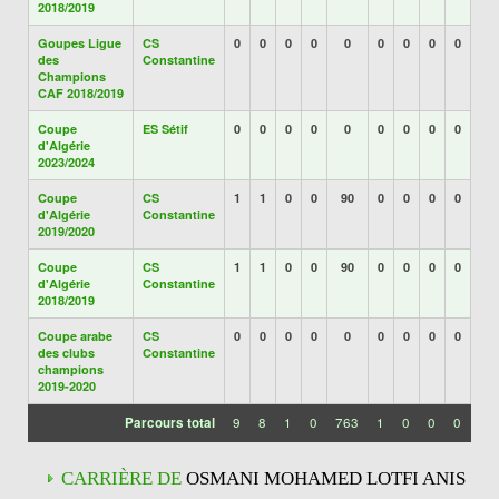
2018/2019
Goupes Ligue
CS
0
0
0
0
0
0
0
0
0
des
Constantine
Champions
CAF 2018/2019
Coupe
ES Sétif
0
0
0
0
0
0
0
0
0
d'Algérie
2023/2024
Coupe
CS
1
1
0
0
90
0
0
0
0
d'Algérie
Constantine
2019/2020
Coupe
CS
1
1
0
0
90
0
0
0
0
d'Algérie
Constantine
2018/2019
Coupe arabe
CS
0
0
0
0
0
0
0
0
0
des clubs
Constantine
champions
2019-2020
Parcours total
9
8
1
0
763
1
0
0
0
CARRIÈRE DE
OSMANI MOHAMED LOTFI ANIS