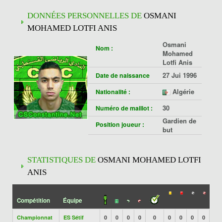
DONNÉES PERSONNELLES DE
OSMANI
MOHAMED LOTFI ANIS
Osmani
Nom :
Mohamed
Lotfi Anis
27 Jui 1996
Date de naissance
Algérie
Nationalité :
30
Numéro de maillot :
Gardien de
Position joueur :
but
STATISTIQUES DE
OSMANI MOHAMED LOTFI
ANIS
Compétition
Équipe
Championnat
ES Sétif
0
0
0
0
0
0
0
0
0