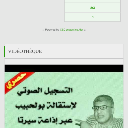
2:3
0
:: Powered by
CSConstantine.Net
::
VIDÉOTHÈQUE