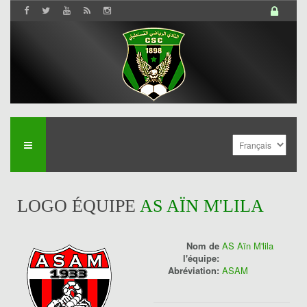
LOGO ÉQUIPE
AS AÏN M'LILA
Nom de
AS Aïn M'lila
l'équipe:
Abréviation:
ASAM
History