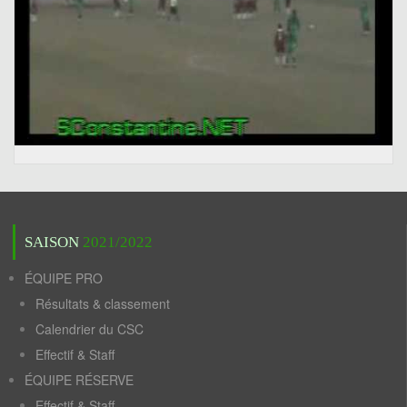
SAISON
2021/2022
ÉQUIPE PRO
Résultats & classement
Calendrier du CSC
Effectif & Staff
ÉQUIPE RÉSERVE
Effectif & Staff