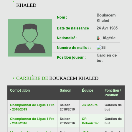
KHALED
Boukacem
Nom :
Khaled
24 Avr 1985
Date de naissance
Algérie
Nationalité :
Numéro de maillot :
Gardien de
Position joueur :
but
CARRIÈRE DE
BOUKACEM KHALED
Compétition
Saison
Équipe
Fonction /
Position
Championnat de Ligue 1 Pro
Saison
JS Saoura
Gardien de
- 2018/2019
2018/2019
but
Championnat de Ligue 1 Pro
Saison
CR
Gardien de
- 2015/2016
2015/2016
Bélouizdad
but