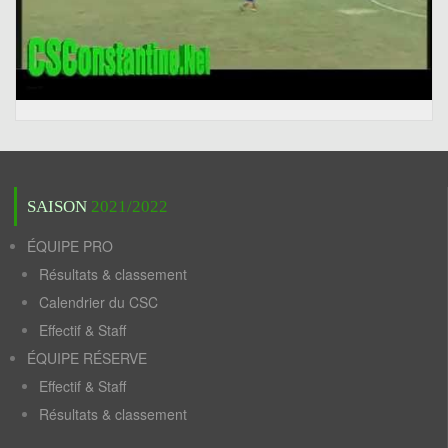
SAISON
2021/2022
ÉQUIPE PRO
Résultats & classement
Calendrier du CSC
Effectif & Staff
ÉQUIPE RÉSERVE
Effectif & Staff
Résultats & classement