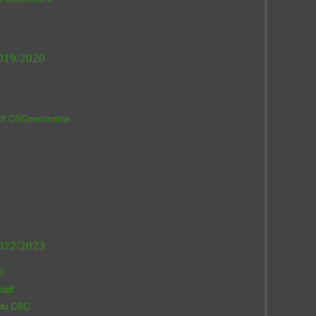
019/2020
aff CSConstantine
022/2023
O
taff
 du CSC