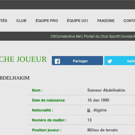
ITÉS
CLUB
ÉQUIPE PRO
ÉQUIPE U21
FANZONE
CONT
CSConstantine.Net | Portail du Club Sportif Constant
ICHE JOUEUR
Partager
twitt
ABDELHAKIM
Sameur Abdelhakim
Nom :
16 Jan 1990
Date de naissance
Algérie
Nationalité :
13
Numéro de maillot :
Milieu de terrain
Position joueur :