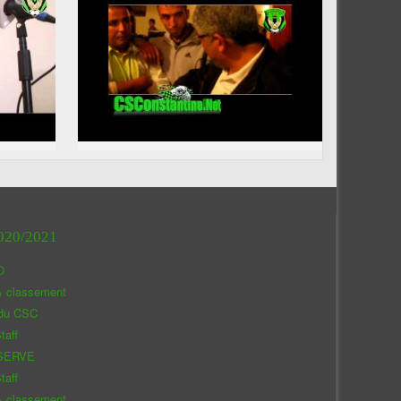
020/2021
O
& classement
 du CSC
taff
SERVE
taff
& classement