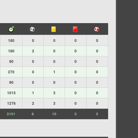
180
0
0
0
0
180
2
0
0
0
90
0
0
0
0
270
0
1
0
0
90
0
0
0
0
1015
1
3
0
0
1276
2
3
0
0
3101
6
10
0
0