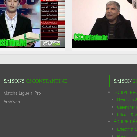
SAISONS
CSCONSTANTINE
SAISON
2
ÉQUIPE PR
Matchs Ligue 1 Pro
Résultats 
Archives
Calendrier
Effectif & S
ÉQUIPE RÉ
Effectif & S
Résultats 