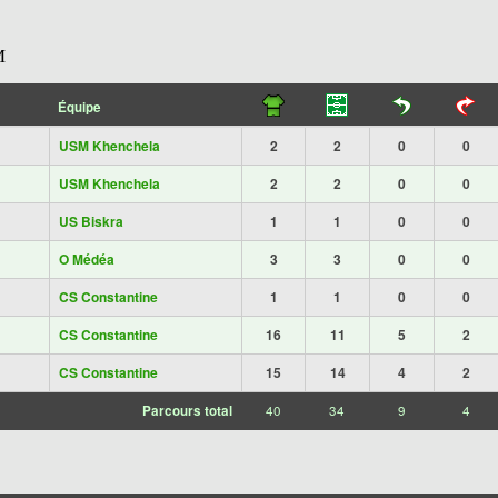
M
Équipe
USM Khenchela
2
2
0
0
USM Khenchela
2
2
0
0
US Biskra
1
1
0
0
O Médéa
3
3
0
0
CS Constantine
1
1
0
0
CS Constantine
16
11
5
2
CS Constantine
15
14
4
2
Parcours total
40
34
9
4