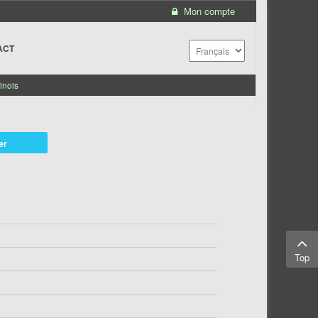
Mon compte
ACT
inois
er
Top