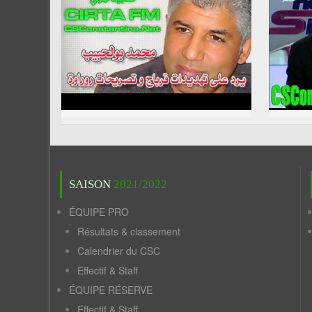
SAISON
2021/2022
ÉQUIPE PRO
Résultats & classement
Calendrier du CSC
Effectif & Staff
ÉQUIPE RÉSERVE
Effectif & Staff