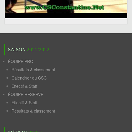
SAISON
2021/2022
ÉQUIPE PRO
Résultats & classement
Calendrier du CSC
Effectif & Staff
ÉQUIPE RÉSERVE
Effectif & Staff
Résultats & classement