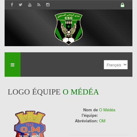
LOGO ÉQUIPE
O MÉDÉA
Nom de
O Médéa
l'équipe:
Abréviation:
OM
History