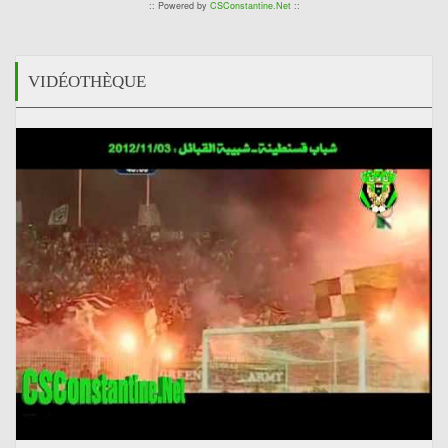
:: Powered by
CSConstantine.Net
::
VIDÉOTHÈQUE