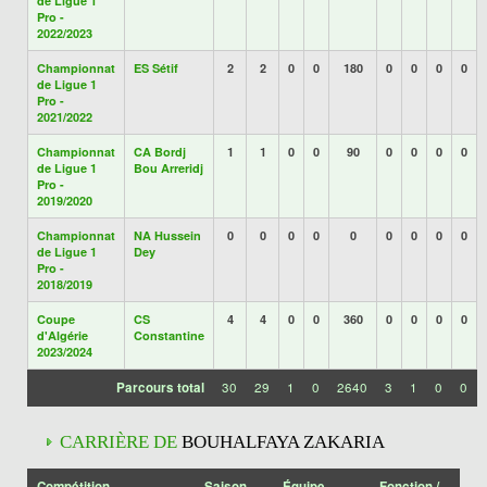
de Ligue 1
Pro -
2022/2023
Championnat
ES Sétif
2
2
0
0
180
0
0
0
0
de Ligue 1
Pro -
2021/2022
Championnat
CA Bordj
1
1
0
0
90
0
0
0
0
de Ligue 1
Bou Arreridj
Pro -
2019/2020
Championnat
NA Hussein
0
0
0
0
0
0
0
0
0
de Ligue 1
Dey
Pro -
2018/2019
Coupe
CS
4
4
0
0
360
0
0
0
0
d'Algérie
Constantine
2023/2024
Parcours total
30
29
1
0
2640
3
1
0
0
CARRIÈRE DE
BOUHALFAYA ZAKARIA
Compétition
Saison
Équipe
Fonction /