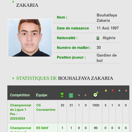
ZAKARIA
Bouhalfaya
Nom :
Zakaria
11 Aoû 1997
Date de naissance
Algérie
Nationalité :
30
Numéro de maillot :
Gardien de
Position joueur :
but
STATISTIQUES DE
BOUHALFAYA ZAKARIA
Compétition
Équipe
Championnat
CS
22
21
1
0
1920
3
1
0
0
de Ligue 1
Constantine
Pro -
2023/2024
Championnat
ES Sétif
1
1
0
0
90
0
0
0
0