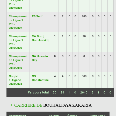
de Ligue 1
Pro -
2022/2023
Championnat
ES Sétif
2
2
0
0
180
0
0
0
0
de Ligue 1
Pro -
2021/2022
Championnat
CA Bordj
1
1
0
0
90
0
0
0
0
de Ligue 1
Bou Arreridj
Pro -
2019/2020
Championnat
NA Hussein
0
0
0
0
0
0
0
0
0
de Ligue 1
Dey
Pro -
2018/2019
Coupe
CS
4
4
0
0
360
0
0
0
0
d'Algérie
Constantine
2023/2024
Parcours total
30
29
1
0
2640
3
1
0
0
CARRIÈRE DE
BOUHALFAYA ZAKARIA
Compétition
Saison
Équipe
Fonction /