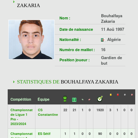
ZAKARIA
Bouhalfaya
Nom :
Zakaria
11 Aoû 1997
Date de naissance
Algérie
Nationalité :
16
Numéro de maillot :
Gardien de
Position joueur :
but
STATISTIQUES DE
BOUHALFAYA ZAKARIA
Compétition
Équipe
Championnat
CS
22
21
1
0
1920
3
1
0
0
de Ligue 1
Constantine
Pro -
2023/2024
Championnat
ES Sétif
1
1
0
0
90
0
0
0
0