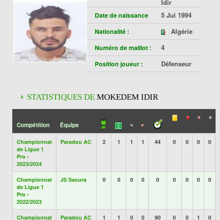
Idir
5 Jui 1994
Date de naissance
Algérie
Nationalité :
4
Numéro de maillot :
Défenseur
Position joueur :
STATISTIQUES DE
MOKEDEM IDIR
Compétition
Équipe
Championnat
Paradou AC
2
1
1
1
44
0
0
0
0
de Ligue 1
Pro -
2023/2024
Championnat
JS Saoura
0
0
0
0
0
0
0
0
0
de Ligue 1
Pro -
2022/2023
Championnat
Paradou AC
1
1
0
0
90
0
0
1
0