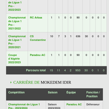
de Ligue 1
Pro -
2022/2023
Championnat
RC Arbaa
1
1
0
0
90
0
0
0
0
de Ligue 1
Pro -
2021/2022
Championnat
CS
10
7
3
1
636
30
0
0
0
de Ligue 1
Constantine
Pro -
2020/2021
Coupe
Paradou AC
1
1
0
0
90
0
0
0
0
d'Algérie
2022/2023
Parcours total
15
11
4
2
950
30
0
1
0
CARRIÈRE DE
MOKEDEM IDIR
Compétition
Saison
Équipe
Fonction /
Position
Championnat de Ligue 1
Saison
Paradou AC
Défenseur
Pro - 2023/2024
2023/2024