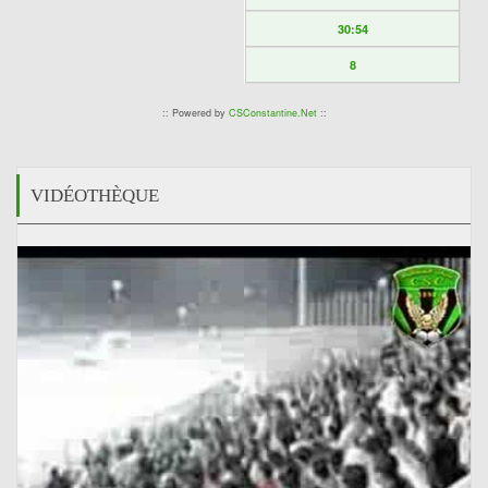
30:54
8
:: Powered by
CSConstantine.Net
::
VIDÉOTHÈQUE