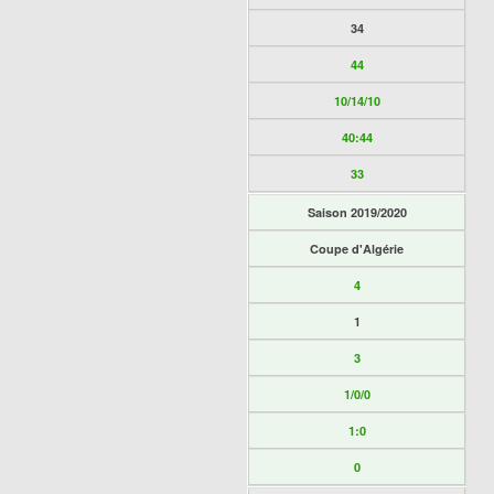
34
44
10/14/10
40:44
33
Saison 2019/2020
Coupe d'Algérie
4
1
3
1/0/0
1:0
0