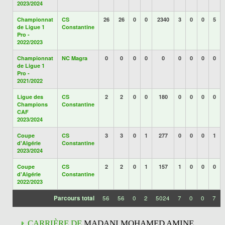
2023/2024
Championnat
CS
26
26
0
0
2340
3
0
0
5
de Ligue 1
Constantine
Pro -
2022/2023
Championnat
NC Magra
0
0
0
0
0
0
0
0
0
de Ligue 1
Pro -
2021/2022
Ligue des
CS
2
2
0
0
180
0
0
0
0
Champions
Constantine
CAF
2023/2024
Coupe
CS
3
3
0
1
277
0
0
0
1
d'Algérie
Constantine
2023/2024
Coupe
CS
2
2
0
1
157
1
0
0
0
d'Algérie
Constantine
2022/2023
Parcours total
56
56
0
2
5024
7
0
0
7
CARRIÈRE DE
MADANI MOHAMED AMINE