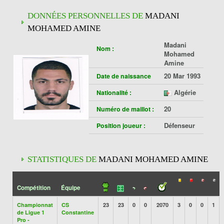
DONNÉES PERSONNELLES DE
MADANI
MOHAMED AMINE
Madani
Nom :
Mohamed
Amine
20 Mar 1993
Date de naissance
Algérie
Nationalité :
20
Numéro de maillot :
Défenseur
Position joueur :
STATISTIQUES DE
MADANI MOHAMED AMINE
Compétition
Équipe
Championnat
CS
23
23
0
0
2070
3
0
0
1
de Ligue 1
Constantine
Pro -