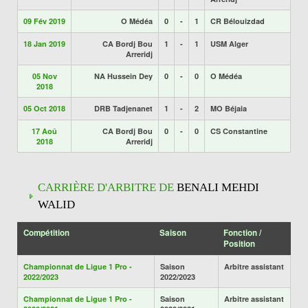
09 Fév 2019
O Médéa
0
-
1
CR Bélouizdad
18 Jan 2019
CA Bordj Bou
1
-
1
USM Alger
Arreridj
05 Nov
NA Hussein Dey
0
-
0
O Médéa
2018
05 Oct 2018
DRB Tadjenanet
1
-
2
MO Béjaia
17 Aoû
CA Bordj Bou
0
-
0
CS Constantine
2018
Arreridj
CARRIÈRE D'ARBITRE DE
BENALI MEHDI
WALID
Compétition
Saison
Fonction /
Position
Championnat de Ligue 1 Pro -
Saison
Arbitre assistant
2022/2023
2022/2023
Championnat de Ligue 1 Pro -
Saison
Arbitre assistant