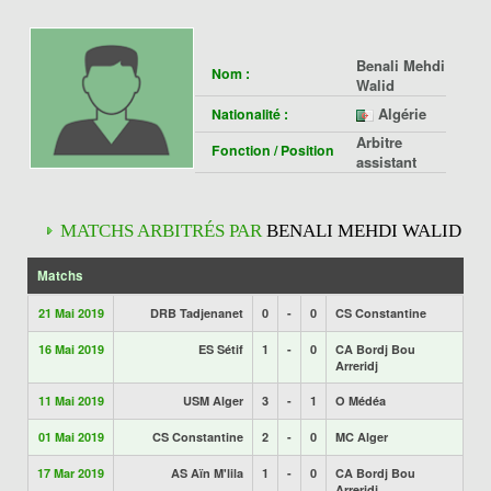
Benali Mehdi
Nom :
Walid
Algérie
Nationalité :
Arbitre
Fonction / Position
assistant
MATCHS ARBITRÉS PAR
BENALI MEHDI WALID
Matchs
21 Mai 2019
DRB Tadjenanet
0
-
0
CS Constantine
16 Mai 2019
ES Sétif
1
-
0
CA Bordj Bou
Arreridj
11 Mai 2019
USM Alger
3
-
1
O Médéa
01 Mai 2019
CS Constantine
2
-
0
MC Alger
17 Mar 2019
AS Aïn M'lila
1
-
0
CA Bordj Bou
Arreridj