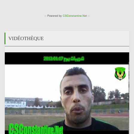
:: Powered by
CSConstantine.Net
::
VIDÉOTHÈQUE