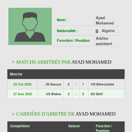
Ayad
Nom :
Mohamed
Algérie
Nationalité :
Arbitre
Fonction / Position
assistant
MATCHS ARBITRÉS PAR
AYAD MOHAMED
Matchs
02 Oct 2022
JS Saoura
0
-
1
CR Bélouizdad
27 Aoû 2022
US Biskra
2
-
2
ES Sétif
CARRIÈRE D'ARBITRE DE
AYAD MOHAMED
Compétition
Saison
Fonction /
Position