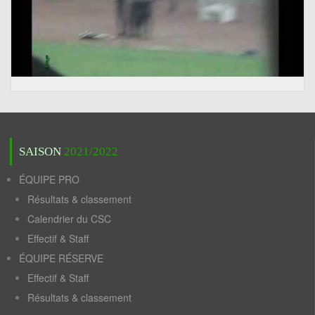
SAISON
2021/2022
ÉQUIPE PRO
Résultats & classement
Calendrier du CSC
Effectif & Staff
ÉQUIPE RÉSERVE
Effectif & Staff
Résultats & classement