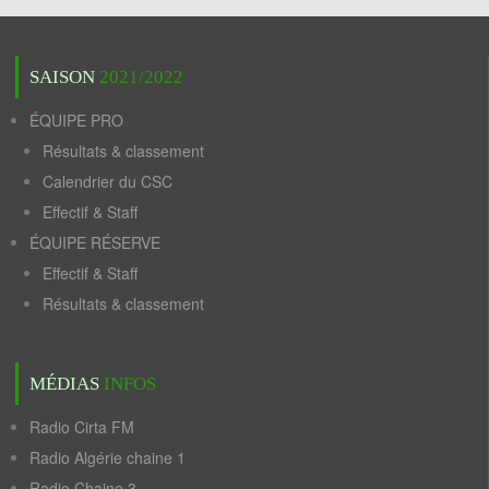
SAISON
2021/2022
ÉQUIPE PRO
Résultats & classement
Calendrier du CSC
Effectif & Staff
ÉQUIPE RÉSERVE
Effectif & Staff
Résultats & classement
MÉDIAS
INFOS
Radio Cirta FM
Radio Algérie chaine 1
Radio Chaine 3