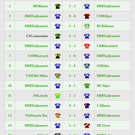
2
MOBéjaia
2 - 2
DRBTadjenanet
3
DRBTadjenanet
0 - 0
USMAlger
4
DRBTadjenanet
2 - 1
RCRélizane
5
CSConstantine
4 - 2
DRBTadjenanet
6
DRBTadjenanet
1 - 2
CRBélouizdad
7
USMHarrach
1 - 0
DRBTadjenanet
8
DRBTadjenanet
1 - 0
OMédéa
9
USM Bel Abbes
3 - 1
DRBTadjenanet
10
DRBTadjenanet
0 - 1
MCAlger
11
JSKabylie
1 - 1
DRBTadjenanet
12
DRBTadjenanet
4 - 1
CABatna
13
NAHussein Dey
2 - 1
DRBTadjenanet
14
DRBTadjenanet
1 - 1
MCOran