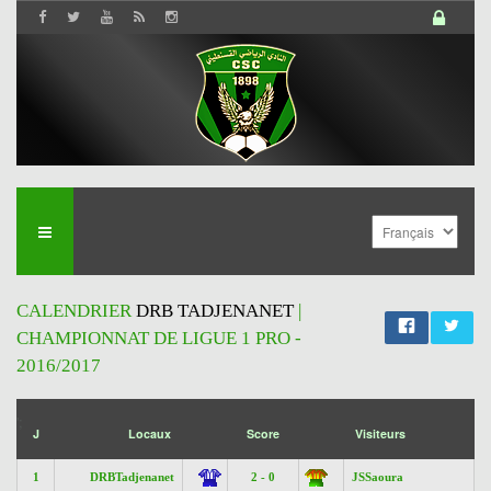
CALENDRIER
DRB TADJENANET
|
CHAMPIONNAT DE LIGUE 1 PRO -
2016/2017
';
J
Locaux
Score
Visiteurs
1
DRBTadjenanet
2 - 0
JSSaoura