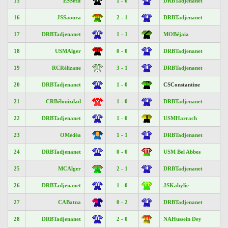
15
ESSétif
1 - 0
DRBTadjenanet
16
JSSaoura
2 - 1
DRBTadjenanet
17
DRBTadjenanet
1 - 1
MOBéjaia
18
USMAlger
0 - 0
DRBTadjenanet
19
RCRélizane
3 - 1
DRBTadjenanet
20
DRBTadjenanet
1 - 0
CSConstantine
21
CRBélouizdad
1 - 0
DRBTadjenanet
22
DRBTadjenanet
1 - 0
USMHarrach
23
OMédéa
1 - 1
DRBTadjenanet
24
DRBTadjenanet
0 - 0
USM Bel Abbes
25
MCAlger
2 - 1
DRBTadjenanet
26
DRBTadjenanet
1 - 0
JSKabylie
27
CABatna
0 - 2
DRBTadjenanet
28
DRBTadjenanet
2 - 0
NAHussein Dey