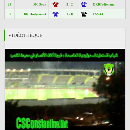
29
MCOran
2 - 2
DRBTadjenanet
30
DRBTadjenanet
1 - 0
ESSétif
VIDÉOTHÈQUE