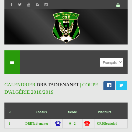
CALENDRIER
DRB TADJENANET
| COUPE
D'ALGÉRIE 2018/2019
';
J
Locaux
Score
Visiteurs
1
DRBTadjenanet
0 - 2
CRBélouizdad