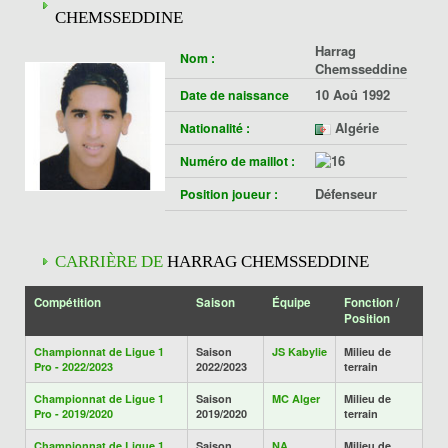
CHEMSSEDDINE
Harrag
Nom :
Chemsseddine
10 Aoû 1992
Date de naissance
Algérie
Nationalité :
Numéro de maillot :
Défenseur
Position joueur :
CARRIÈRE DE
HARRAG CHEMSSEDDINE
Compétition
Saison
Équipe
Fonction /
Position
Championnat de Ligue 1
Saison
JS Kabylie
Milieu de
Pro - 2022/2023
2022/2023
terrain
Championnat de Ligue 1
Saison
MC Alger
Milieu de
Pro - 2019/2020
2019/2020
terrain
Championnat de Ligue 1
Saison
NA
Milieu de