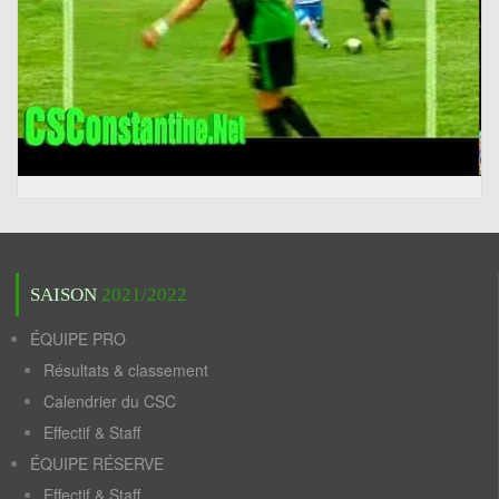
SAISON
2021/2022
ÉQUIPE PRO
Résultats & classement
Calendrier du CSC
Effectif & Staff
ÉQUIPE RÉSERVE
Effectif & Staff