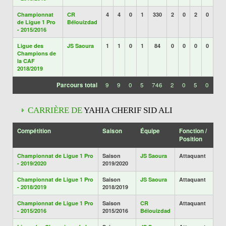
Championnat
CR
4
4
0
1
330
2
0
2
0
de Ligue 1 Pro
Bélouizdad
- 2015/2016
Ligue des
JS Saoura
1
1
0
1
84
0
0
0
0
Champions de
la CAF
2018/2019
Parcours total
9
9
0
5
746
2
0
5
0
CARRIÈRE DE
YAHIA CHERIF SID ALI
Compétition
Saison
Équipe
Fonction /
Position
Championnat de Ligue 1 Pro
Saison
JS Saoura
Attaquant
- 2019/2020
2019/2020
Championnat de Ligue 1 Pro
Saison
JS Saoura
Attaquant
- 2018/2019
2018/2019
Championnat de Ligue 1 Pro
Saison
CR
Attaquant
- 2015/2016
2015/2016
Bélouizdad