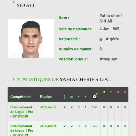
SID ALI
Yahia cherif
Nom :
Sid Ali
4 Jan 1985
Date de naissance
Algérie
Nationalité :
8
Numéro de maillot :
Attaquant
Position joueur :
STATISTIQUES DE
YAHIA CHERIF SID ALI
Compétition
Équipe
Championnat
JS Saoura
2
2
0
1
156
0
0
3
0
de Ligue 1 Pro
- 2019/2020
Championnat
JS Saoura
2
2
0
2
176
0
0
0
0
de Ligue 1 Pro
- 2018/2019