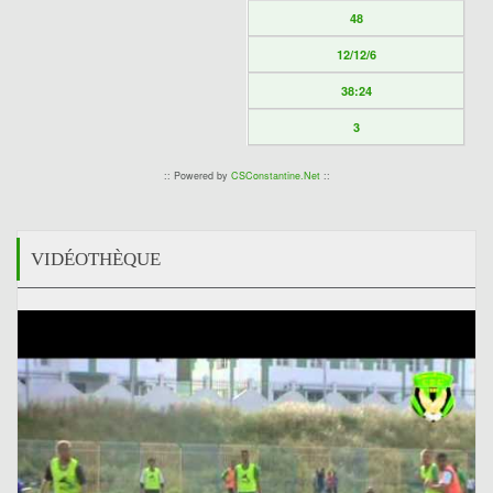
48
12/12/6
38:24
3
:: Powered by
CSConstantine.Net
::
VIDÉOTHÈQUE