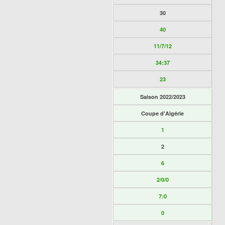
30
40
11/7/12
34:37
23
Saison 2022/2023
Coupe d'Algérie
1
2
6
2/0/0
7:0
0