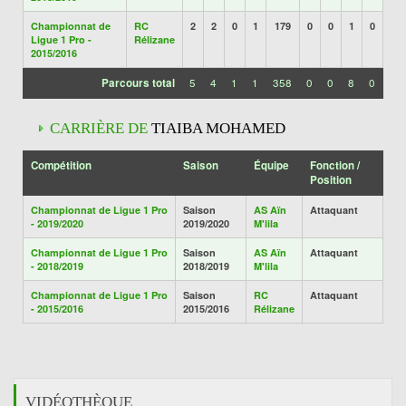
Championnat de
RC
2
2
0
1
179
0
0
1
0
Ligue 1 Pro -
Rélizane
2015/2016
Parcours total
5
4
1
1
358
0
0
8
0
CARRIÈRE DE
TIAIBA MOHAMED
Compétition
Saison
Équipe
Fonction /
Position
Championnat de Ligue 1 Pro
Saison
AS Aïn
Attaquant
- 2019/2020
2019/2020
M'lila
Championnat de Ligue 1 Pro
Saison
AS Aïn
Attaquant
- 2018/2019
2018/2019
M'lila
Championnat de Ligue 1 Pro
Saison
RC
Attaquant
- 2015/2016
2015/2016
Rélizane
VIDÉOTHÈQUE