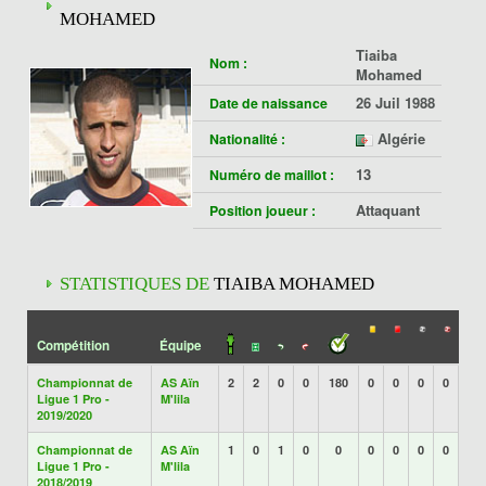
MOHAMED
Tiaiba
Nom :
Mohamed
26 Juil 1988
Date de naissance
Algérie
Nationalité :
13
Numéro de maillot :
Attaquant
Position joueur :
STATISTIQUES DE
TIAIBA MOHAMED
Compétition
Équipe
Championnat de
AS Aïn
2
2
0
0
180
0
0
0
0
Ligue 1 Pro -
M'lila
2019/2020
Championnat de
AS Aïn
1
0
1
0
0
0
0
0
0
Ligue 1 Pro -
M'lila
2018/2019