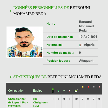
DONNÉES PERSONNELLES DE
BETROUNI
MOHAMED REDA
Betrouni
Nom :
Mohamed
Reda
19 Aoû 1991
Date de naissance
Algérie
Nationalité :
9
Numéro de maillot :
Attaquant
Position joueur :
STATISTIQUES DE
BETROUNI MOHAMED REDA
Compétition
Équipe
Championnat
HB
1
1
0
1
70
0
0
0
0
de Ligue 1 Pro -
Chelghoum
2022/2023
Laïd