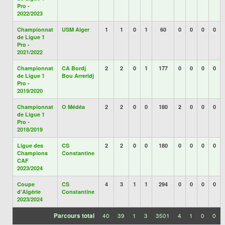
Pro -
2022/2023
Championnat
USM Alger
1
1
0
1
60
0
0
0
0
de Ligue 1
Pro -
2021/2022
Championnat
CA Bordj
2
2
0
1
177
0
0
0
0
de Ligue 1
Bou Arreridj
Pro -
2019/2020
Championnat
O Médéa
2
2
0
0
180
2
0
0
0
de Ligue 1
Pro -
2018/2019
Ligue des
CS
2
2
0
0
180
0
0
0
0
Champions
Constantine
CAF
2023/2024
Coupe
CS
4
3
1
1
294
0
0
0
0
d'Algérie
Constantine
2023/2024
Parcours total
40
39
1
3
3501
4
1
0
0