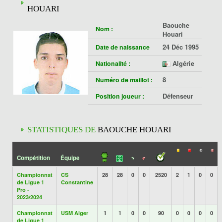
HOUARI
Baouche
Nom :
Houari
24 Déc 1995
Date de naissance
Algérie
Nationalité :
8
Numéro de maillot :
Défenseur
Position joueur :
STATISTIQUES DE
BAOUCHE HOUARI
Compétition
Équipe
Championnat
CS
28
28
0
0
2520
2
1
0
0
de Ligue 1
Constantine
Pro -
2023/2024
Championnat
USM Alger
1
1
0
0
90
0
0
0
0
de Ligue 1