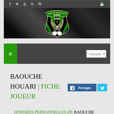
BAOUCHE
HOUARI
| FICHE
Partager
JOUEUR
DONNÉES PERSONNELLES DE
BAOUCHE