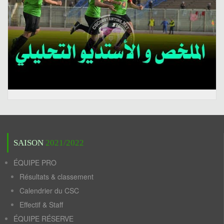
SAISON
2021/2022
ÉQUIPE PRO
Résultats & classement
Calendrier du CSC
Effectif & Staff
ÉQUIPE RÉSERVE