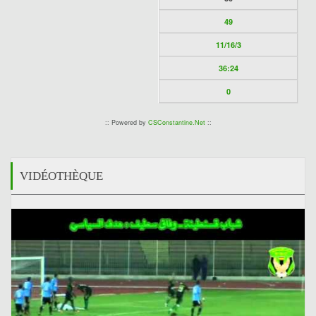
49
11/16/3
36:24
0
:: Powered by
CSConstantine.Net
::
VIDÉOTHÈQUE