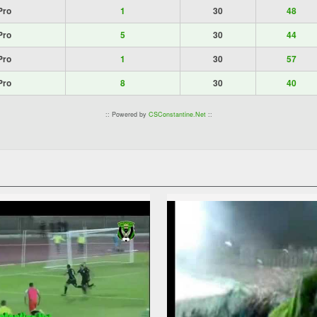
Pro
1
30
48
Pro
5
30
44
Pro
1
30
57
Pro
8
30
40
:: Powered by
CSConstantine.Net
::