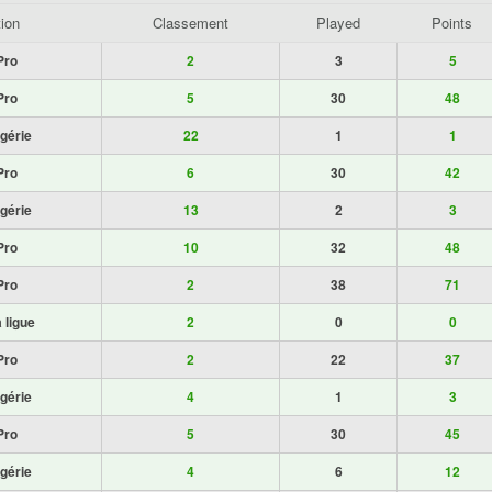
ion
Classement
Played
Points
Pro
2
3
5
Pro
5
30
48
gérie
22
1
1
Pro
6
30
42
gérie
13
2
3
Pro
10
32
48
Pro
2
38
71
 ligue
2
0
0
Pro
2
22
37
gérie
4
1
3
Pro
5
30
45
gérie
4
6
12