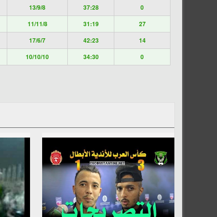
13/9/8
37:28
0
11/11/8
31:19
27
17/6/7
42:23
14
10/10/10
34:30
0