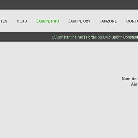
ITÉS
CLUB
ÉQUIPE PRO
ÉQUIPE U21
FANZONE
CONT
CSConstantine.Net | Portail du Club Sportif Constant
Nom de l
Abr