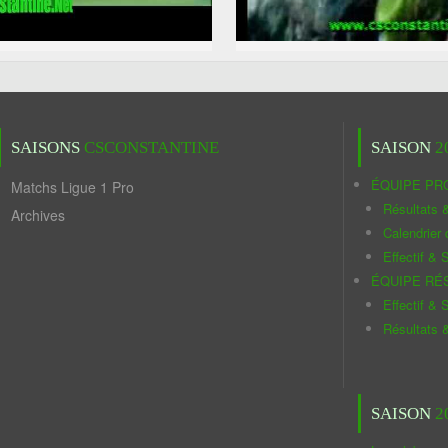
SAISONS
CSCONSTANTINE
SAISON
2
ÉQUIPE PR
Matchs Ligue 1 Pro
Résultats 
Archives
Calendrier
Effectif & S
ÉQUIPE RÉ
Effectif & S
Résultats 
SAISON
2