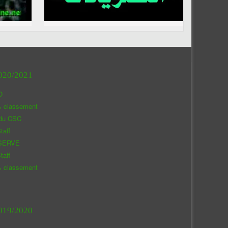
020/2021
O
& classement
 du CSC
taff
SERVE
taff
& classement
019/2020