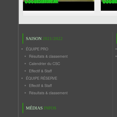
SAISON
2021/2022
ÉQUIPE PRO
Résultats & classement
Calendrier du CSC
Effectif & Staff
ÉQUIPE RÉSERVE
Effectif & Staff
Résultats & classement
MÉDIAS
INFOS