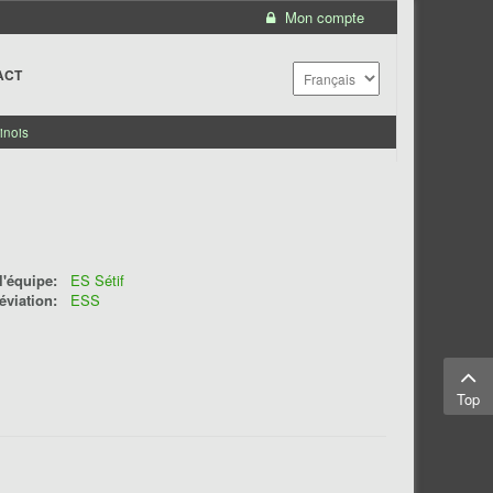
Mon compte
ACT
inois
'équipe:
ES Sétif
éviation:
ESS
Top