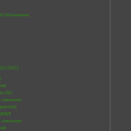
aff CSConstantine
022/2023
O
taff
 du CSC
& classement
gérie 2023
SERVE
& classement
taff