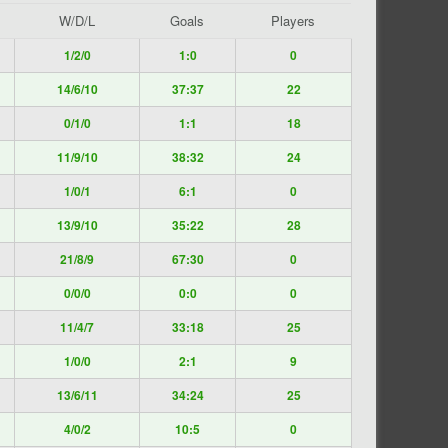
W/D/L
Goals
Players
1/2/0
1:0
0
14/6/10
37:37
22
0/1/0
1:1
18
11/9/10
38:32
24
1/0/1
6:1
0
13/9/10
35:22
28
21/8/9
67:30
0
0/0/0
0:0
0
11/4/7
33:18
25
1/0/0
2:1
9
13/6/11
34:24
25
4/0/2
10:5
0