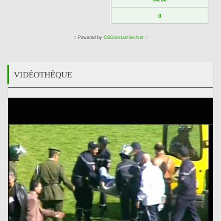
0
:: Powered by
CSConstantine.Net
::
VIDÉOTHÈQUE