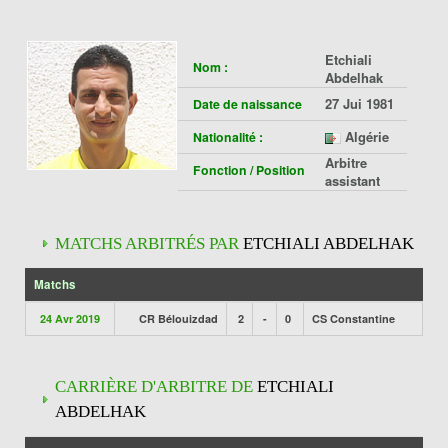
Etchiali
Nom :
Abdelhak
27 Jui 1981
Date de naissance
Algérie
Nationalité :
Arbitre
Fonction / Position
assistant
MATCHS ARBITRÉS PAR
ETCHIALI ABDELHAK
Matchs
24 Avr 2019
CR Bélouizdad
2
-
0
CS Constantine
CARRIÈRE D'ARBITRE DE
ETCHIALI
ABDELHAK