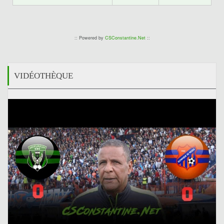
:: Powered by
CSConstantine.Net
::
VIDÉOTHÈQUE