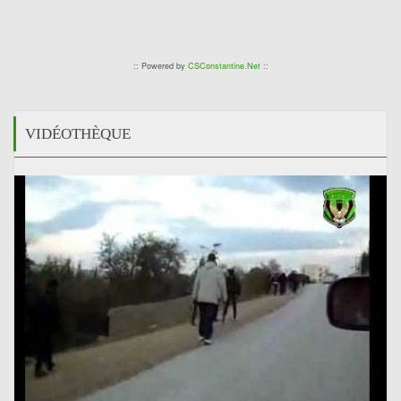
:: Powered by
CSConstantine.Net
::
VIDÉOTHÈQUE