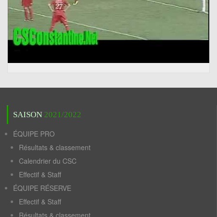
SAISON
2021/2022
ÉQUIPE PRO
Résultats & classement
Calendrier du CSC
Effectif & Staff
ÉQUIPE RÉSERVE
Effectif & Staff
Résultats & classement