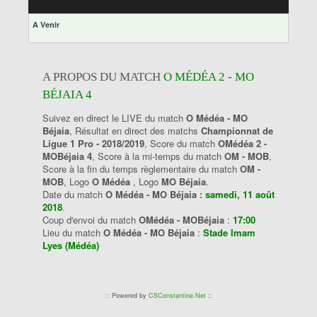
A Venir
A PROPOS DU MATCH
O MÉDÉA 2 - MO
BÉJAIA 4
Suivez en direct le LIVE du match
O Médéa - MO
Béjaia
, Résultat en direct des matchs
Championnat de
Ligue 1 Pro - 2018/2019
, Score du match
OMédéa 2 -
MOBéjaia 4
, Score à la mi-temps du match
OM - MOB
,
Score à la fin du temps règlementaire du match
OM -
MOB
, Logo
O Médéa
, Logo
MO Béjaia
.
Date du match
O Médéa - MO Béjaia :
samedi, 11 août
2018
.
Coup d'envoi du match
OMédéa - MOBéjaia
:
17:00
Lieu du match
O Médéa - MO Béjaia
:
Stade Imam
Lyes (Médéa)
:: Powered by
CSConstantine.Net
::