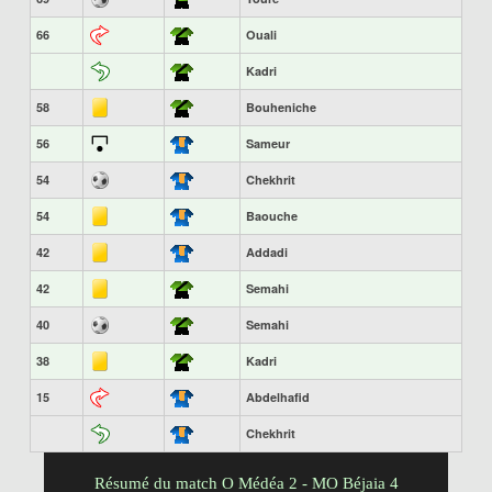
66
Ouali
Kadri
58
Bouheniche
56
Sameur
54
Chekhrit
54
Baouche
42
Addadi
42
Semahi
40
Semahi
38
Kadri
15
Abdelhafid
Chekhrit
Résumé du match O Médéa 2 - MO Béjaia 4