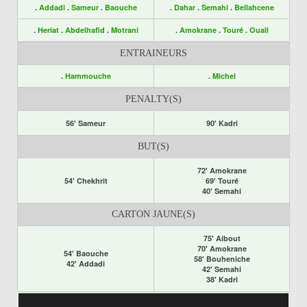
.
Addadi
.
Sameur
.
Baouche
.
Dahar
.
Semahi
.
Bellahcene
.
Heriat
.
Abdelhafid
.
Motrani
.
Amokrane
.
Touré
.
Ouali
ENTRAINEURS
.
Hammouche
.
Michel
PENALTY(S)
56' Sameur
90' Kadri
BUT(S)
72' Amokrane
54' Chekhrit
69' Touré
40' Semahi
CARTON JAUNE(S)
75' Aibout
70' Amokrane
54' Baouche
58' Bouheniche
42' Addadi
42' Semahi
38' Kadri