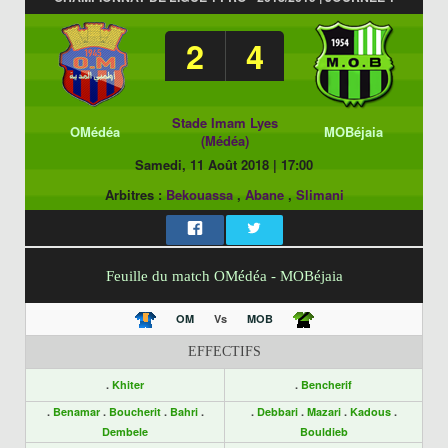
2
4
Stade Imam Lyes
OMédéa
MOBéjaia
(Médéa)
Samedi, 11 Août 2018
|
17:00
Arbitres :
Bekouassa
,
Abane
,
Slimani
Feuille du match OMédéa - MOBéjaia
OM
Vs
MOB
EFFECTIFS
.
Khiter
.
Bencherif
.
Benamar
.
Boucherit
.
Bahri
.
.
Debbari
.
Mazari
.
Kadous
.
Dembele
Bouldieb