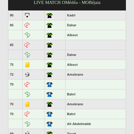
LIVE MATCH OMédéa - MOBéjaia
90
Kadri
85
Dahar
Aibout
85
Dahar
75
Aibout
72
Amokrane
70
Bahri
70
Amokrane
70
Bahri
Ait Abdelmalek
69
Touré