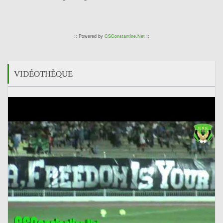
:: Powered by
CSConstantine.Net
::
VIDÉOTHÈQUE