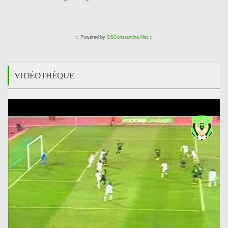
:: Powered by
CSConstantine.Net
::
VIDÉOTHÈQUE