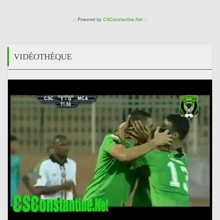
:: Powered by
CSConstantine.Net
::
VIDÉOTHÈQUE