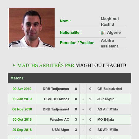
Maghlout
Nom :
Rachid
Algérie
Nationalité :
Arbitre
Fonction / Position
assistant
MATCHS ARBITRÉS PAR
MAGHLOUT RACHID
Matchs
09 Avr 2019
DRB Tadjenanet
0
-
0
CR Bélouizdad
19 Jan 2019
USM Bel Abbes
0
-
2
JS Kabylie
06 Nov 2018
DRB Tadjenanet
0
-
0
AS Aïn M'lila
30 Oct 2018
Paradou AC
3
-
0
MO Béjaia
20 Sep 2018
USM Alger
3
-
0
AS Aïn M'lila