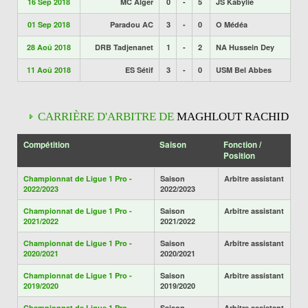
16 Sep 2018
MC Alger
0
-
5
JS Kabylie
01 Sep 2018
Paradou AC
3
-
0
O Médéa
28 Aoû 2018
DRB Tadjenanet
1
-
2
NA Hussein Dey
11 Aoû 2018
ES Sétif
3
-
0
USM Bel Abbes
CARRIÈRE D'ARBITRE DE
MAGHLOUT RACHID
Compétition
Saison
Fonction /
Position
Championnat de Ligue 1 Pro -
Saison
Arbitre assistant
2022/2023
2022/2023
Championnat de Ligue 1 Pro -
Saison
Arbitre assistant
2021/2022
2021/2022
Championnat de Ligue 1 Pro -
Saison
Arbitre assistant
2020/2021
2020/2021
Championnat de Ligue 1 Pro -
Saison
Arbitre assistant
2019/2020
2019/2020
Championnat de Ligue 1 Pro -
Saison
Arbitre assistant