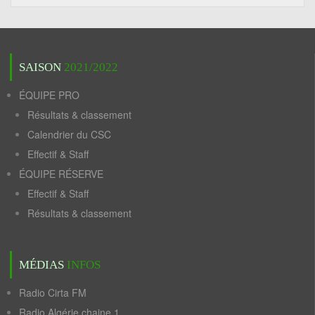
SAISON
2021/2022
ÉQUIPE PRO
Résultats & classement
Calendrier du CSC
Effectif & Staff
ÉQUIPE RÉSERVE
Effectif & Staff
Résultats & classement
MÉDIAS
INFOS
Radio Cirta FM
Radio Algérie chaine 1