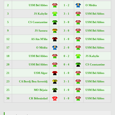
2
USM Bel Abbes
1 - 2
O Médéa
3
JS Kabylie
3 - 1
USM Bel Abbes
5
CS Constantine
3 - 0
USM Bel Abbes
9
JS Saoura
3 - 0
USM Bel Abbes
12
AS Aïn M'lila
1 - 0
USM Bel Abbes
17
O Médéa
2 - 0
USM Bel Abbes
18
USM Bel Abbes
0 - 2
JS Kabylie
20
USM Bel Abbes
0 - 4
CS Constantine
21
USM Alger
1 - 0
USM Bel Abbes
23
CA Bordj Bou Arreridj
3 - 1
USM Bel Abbes
25
MO Béjaia
1 - 0
USM Bel Abbes
30
CR Bélouizdad
1 - 0
USM Bel Abbes