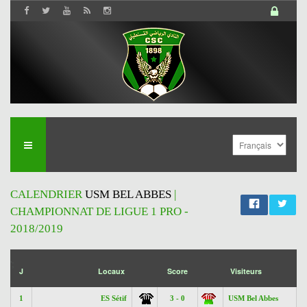
CALENDRIER
USM BEL ABBES
|
CHAMPIONNAT DE LIGUE 1 PRO -
2018/2019
';
J
Locaux
Score
Visiteurs
1
ES Sétif
3 - 0
USM Bel Abbes