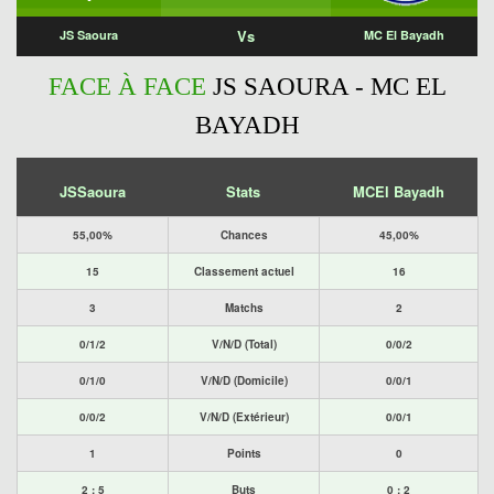
Vs
JS Saoura
MC El Bayadh
FACE À FACE
JS SAOURA - MC EL
BAYADH
JSSaoura
Stats
MCEl Bayadh
55,00%
Chances
45,00%
15
Classement actuel
16
3
Matchs
2
0/1/2
V/N/D (Total)
0/0/2
0/1/0
V/N/D (Domicile)
0/0/1
0/0/2
V/N/D (Extérieur)
0/0/1
1
Points
0
2 : 5
Buts
0 : 2