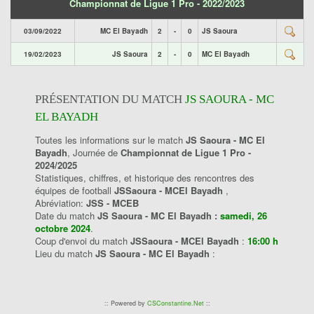
Championnat de Ligue 1 Pro - 2022/2023
03/09/2022
MC El Bayadh
2
-
0
JS Saoura
19/02/2023
JS Saoura
2
-
0
MC El Bayadh
PRÉSENTATION DU MATCH
JS SAOURA - MC
EL BAYADH
Toutes les informations sur le match
JS Saoura - MC El
Bayadh
, Journée de
Championnat de Ligue 1 Pro -
2024/2025
Statistiques, chiffres, et historique des rencontres des
équipes de football
JSSaoura - MCEl Bayadh
,
Abréviation:
JSS - MCEB
Date du match
JS Saoura - MC El Bayadh :
samedi, 26
octobre 2024
.
Coup d'envoi du match
JSSaoura - MCEl Bayadh
:
16:00 h
Lieu du match
JS Saoura - MC El Bayadh
:
:: Powered by
CSConstantine.Net
::