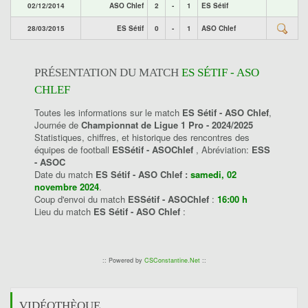
02/12/2014
ASO Chlef
2
-
1
ES Sétif
28/03/2015
ES Sétif
0
-
1
ASO Chlef
PRÉSENTATION DU MATCH
ES SÉTIF - ASO
CHLEF
Toutes les informations sur le match
ES Sétif - ASO Chlef
,
Journée de
Championnat de Ligue 1 Pro - 2024/2025
Statistiques, chiffres, et historique des rencontres des
équipes de football
ESSétif - ASOChlef
, Abréviation:
ESS
- ASOC
Date du match
ES Sétif - ASO Chlef :
samedi, 02
novembre 2024
.
Coup d'envoi du match
ESSétif - ASOChlef
:
16:00 h
Lieu du match
ES Sétif - ASO Chlef
:
:: Powered by
CSConstantine.Net
::
VIDÉOTHÈQUE