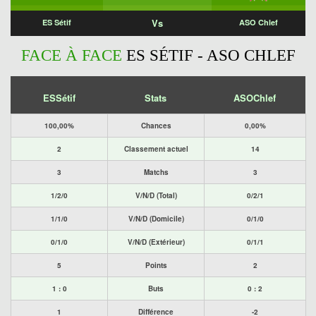
Vs
ES Sétif
ASO Chlef
FACE À FACE
ES SÉTIF - ASO CHLEF
ESSétif
Stats
ASOChlef
100,00%
Chances
0,00%
2
Classement actuel
14
3
Matchs
3
1/2/0
V/N/D (Total)
0/2/1
1/1/0
V/N/D (Domicile)
0/1/0
0/1/0
V/N/D (Extérieur)
0/1/1
5
Points
2
1 : 0
Buts
0 : 2
1
Différence
-2