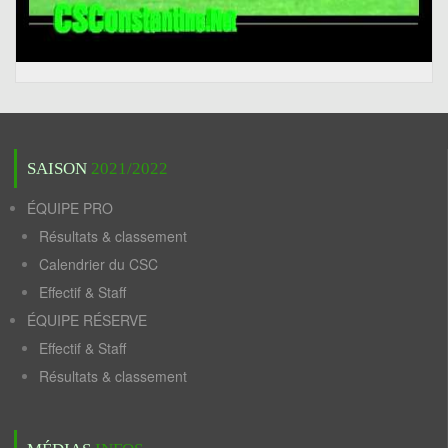
SAISON
2021/2022
ÉQUIPE PRO
Résultats & classement
Calendrier du CSC
Effectif & Staff
ÉQUIPE RÉSERVE
Effectif & Staff
Résultats & classement