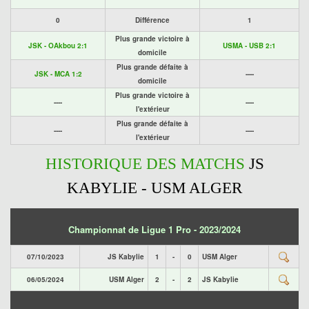
0
Différence
1
Plus grande victoire à
JSK - OAkbou 2:1
USMA - USB 2:1
domicile
Plus grande défaite à
JSK - MCA 1:2
----
domicile
Plus grande victoire à
----
----
l'extérieur
Plus grande défaite à
----
----
l'extérieur
HISTORIQUE DES MATCHS
JS
KABYLIE - USM ALGER
Championnat de Ligue 1 Pro - 2023/2024
07/10/2023
JS Kabylie
1
-
0
USM Alger
06/05/2024
USM Alger
2
-
2
JS Kabylie