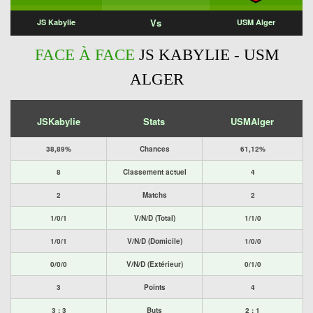
Vs
JS Kabylie
USM Alger
FACE À FACE
JS KABYLIE - USM
ALGER
JSKabylie
Stats
USMAlger
38,89%
Chances
61,12%
8
Classement actuel
4
2
Matchs
2
1/0/1
V/N/D (Total)
1/1/0
1/0/1
V/N/D (Domicile)
1/0/0
0/0/0
V/N/D (Extérieur)
0/1/0
3
Points
4
3 : 3
Buts
2 : 1