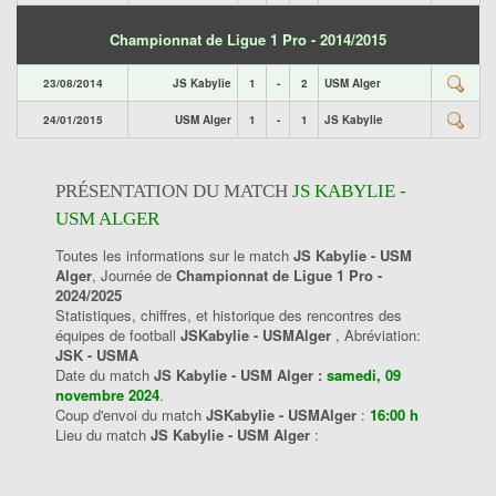
Championnat de Ligue 1 Pro - 2014/2015
23/08/2014
JS Kabylie
1
-
2
USM Alger
24/01/2015
USM Alger
1
-
1
JS Kabylie
PRÉSENTATION DU MATCH
JS KABYLIE -
USM ALGER
Toutes les informations sur le match
JS Kabylie - USM
Alger
, Journée de
Championnat de Ligue 1 Pro -
2024/2025
Statistiques, chiffres, et historique des rencontres des
équipes de football
JSKabylie - USMAlger
, Abréviation:
JSK - USMA
Date du match
JS Kabylie - USM Alger :
samedi, 09
novembre 2024
.
Coup d'envoi du match
JSKabylie - USMAlger
:
16:00 h
Lieu du match
JS Kabylie - USM Alger
: