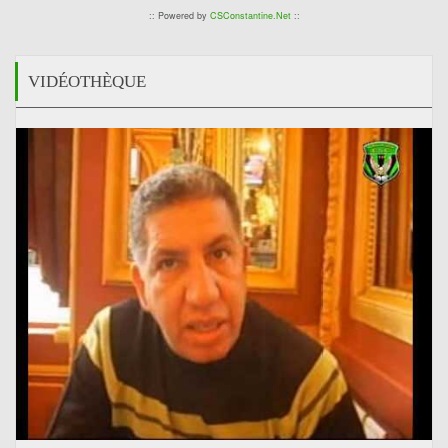
:: Powered by
CSConstantine.Net
::
VIDÉOTHÈQUE