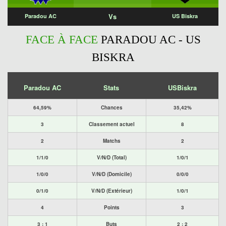
Vs
Paradou AC
US Biskra
FACE À FACE
PARADOU AC - US
BISKRA
Paradou AC
Stats
USBiskra
64,59%
Chances
35,42%
3
Classement actuel
8
2
Matchs
2
1/1/0
V/N/D (Total)
1/0/1
1/0/0
V/N/D (Domicile)
0/0/0
0/1/0
V/N/D (Extérieur)
1/0/1
4
Points
3
3 : 1
Buts
2 : 2