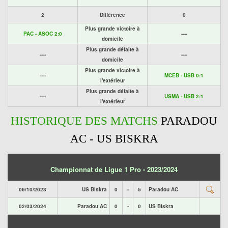
2
Différence
0
Plus grande victoire à
PAC - ASOC 2:0
----
domicile
Plus grande défaite à
----
----
domicile
Plus grande victoire à
----
MCEB - USB 0:1
l'extérieur
Plus grande défaite à
----
USMA - USB 2:1
l'extérieur
HISTORIQUE DES MATCHS
PARADOU
AC - US BISKRA
Championnat de Ligue 1 Pro - 2023/2024
06/10/2023
US Biskra
0
-
5
Paradou AC
02/03/2024
Paradou AC
0
-
0
US Biskra