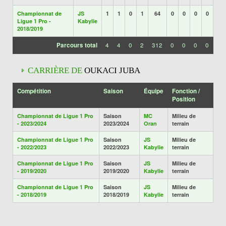
Championnat de
JS
1
1
0
1
64
0
0
0
0
Ligue 1 Pro -
Kabylie
2018/2019
Parcours total
4
4
0
2
312
0
0
0
0
CARRIÈRE DE
OUKACI JUBA
Compétition
Saison
Équipe
Fonction /
Position
Championnat de Ligue 1 Pro
Saison
MC
Milieu de
- 2023/2024
2023/2024
Oran
terrain
Championnat de Ligue 1 Pro
Saison
JS
Milieu de
- 2022/2023
2022/2023
Kabylie
terrain
Championnat de Ligue 1 Pro
Saison
JS
Milieu de
- 2019/2020
2019/2020
Kabylie
terrain
Championnat de Ligue 1 Pro
Saison
JS
Milieu de
- 2018/2019
2018/2019
Kabylie
terrain