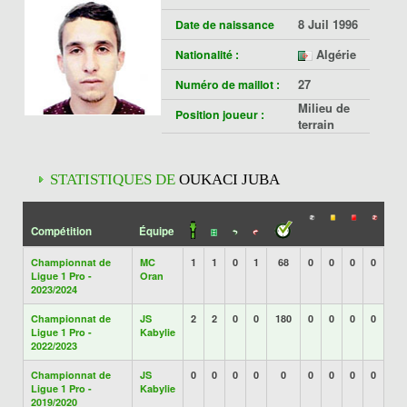
8 Juil 1996
Date de naissance
Algérie
Nationalité :
27
Numéro de maillot :
Milieu de
Position joueur :
terrain
STATISTIQUES DE
OUKACI JUBA
Compétition
Équipe
Championnat de
MC
1
1
0
1
68
0
0
0
0
Ligue 1 Pro -
Oran
2023/2024
Championnat de
JS
2
2
0
0
180
0
0
0
0
Ligue 1 Pro -
Kabylie
2022/2023
Championnat de
JS
0
0
0
0
0
0
0
0
0
Ligue 1 Pro -
Kabylie
2019/2020