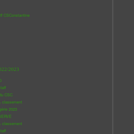
aff CSConstantine
022/2023
O
taff
 du CSC
& classement
gérie 2023
SERVE
& classement
taff