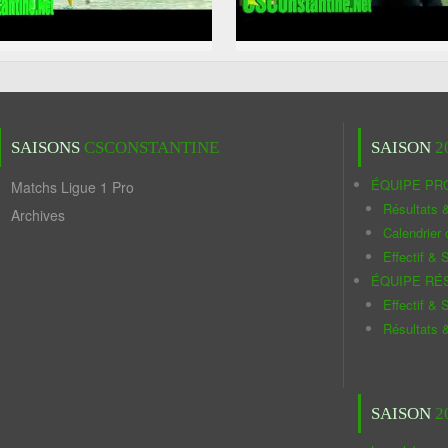
SAISONS
CSCONSTANTINE
SAISON
2
ÉQUIPE PR
Matchs Ligue 1 Pro
Résultats 
Archives
Calendrier
Effectif & S
ÉQUIPE RÉ
Effectif & S
Résultats 
SAISON
2