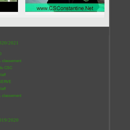
020/2021
O
& classement
 du CSC
taff
SERVE
taff
& classement
019/2020