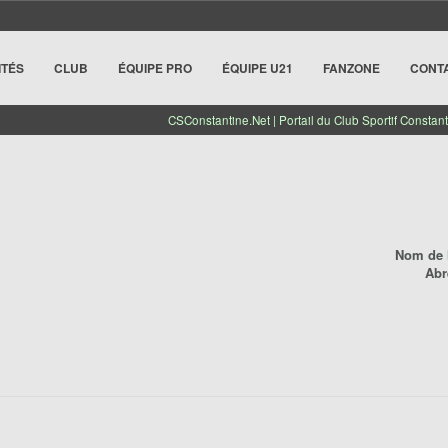
ITÉS
CLUB
ÉQUIPE PRO
ÉQUIPE U21
FANZONE
CONT
CSConstantine.Net | Portail du Club Sportif Constant
Nom de l
Abr