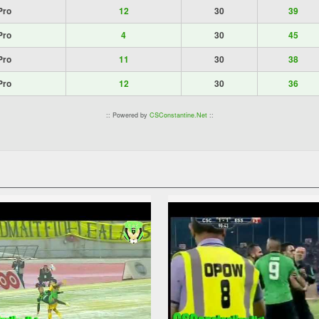
Pro
12
30
39
Pro
4
30
45
Pro
11
30
38
Pro
12
30
36
:: Powered by
CSConstantine.Net
::