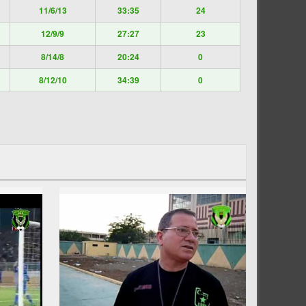
11/6/13
33:35
24
12/9/9
27:27
23
8/14/8
20:24
0
8/12/10
34:39
0