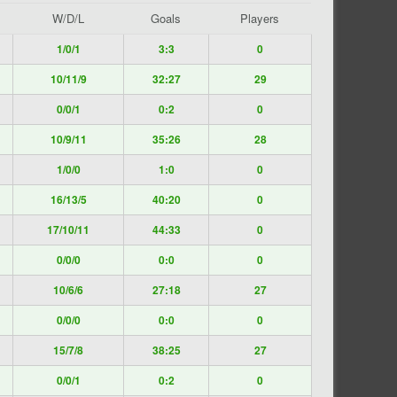
W/D/L
Goals
Players
1/0/1
3:3
0
10/11/9
32:27
29
0/0/1
0:2
0
10/9/11
35:26
28
1/0/0
1:0
0
16/13/5
40:20
0
17/10/11
44:33
0
0/0/0
0:0
0
10/6/6
27:18
27
0/0/0
0:0
0
15/7/8
38:25
27
0/0/1
0:2
0