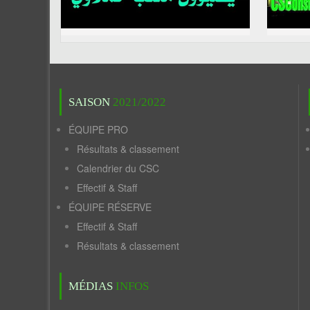
SAISON
2021/2022
ÉQUIPE PRO
Résultats & classement
Calendrier du CSC
Effectif & Staff
ÉQUIPE RÉSERVE
Effectif & Staff
Résultats & classement
MÉDIAS
INFOS